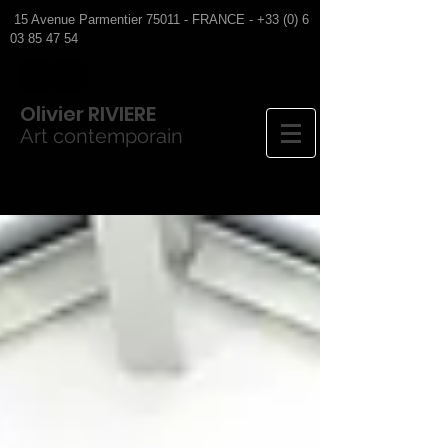
15 Avenue Parmentier 75011 - FRANCE -
+33 (0) 6
03 85 47 54
Olivier
RIVIERE
Art contemporain