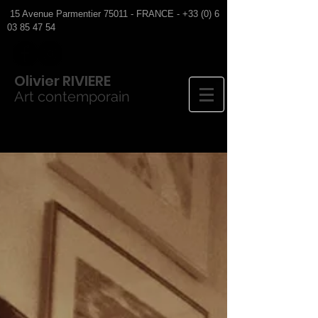
15 Avenue Parmentier 75011 - FRANCE -
+33 (0) 6
03 85 47 54
Olivier
RIVIERE
Art contemporain