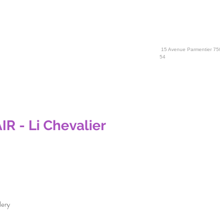
15 Avenue Parmentier 750
54
R - Li Chevalier
lery