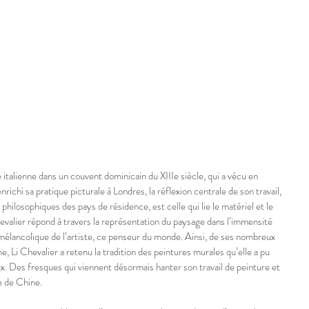
e italienne dans un couvent dominicain du XIIIe siècle, qui a vécu en 
richi sa pratique picturale à Londres, la réflexion centrale de son travail, 
philosophiques des pays de résidence, est celle qui lie le matériel et le 
hevalier répond à travers la représentation du paysage dans l’immensité 
 mélancolique de l’artiste, ce penseur du monde. Ainsi, de ses nombreux 
ne, Li Chevalier a retenu la tradition des peintures murales qu’elle a pu 
x. Des fresques qui viennent désormais hanter son travail de peinture et 
e de Chine.