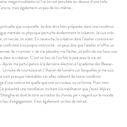
ette image troublante où l’on te voit penchée au-dessus d’une toile 
l’encre, mais également un peu de toi-même…
pirituelle que corporelle. Je dois être bien préparée, dans une condition 
atigue mentale ou physique perturbe évidemment la création. Je suis très 
e, on recule, on subit. En revanche, la création dans l’atelier consiste en 
onfronte à sa propre intériorité : on peut dire que l’atelier m’offre un 
permet de « ruminer », de me plaindre, me fâcher, et enfin de me faire une 
ans la création. C’est un lieu où l’on fait la paix avec la vie, en 
s. Après ma participation à la dernière élection à l’académie des Beaux-
La visite de courtoisie et L’illusion de lumière sur lesquelles je me suis 
ie sont presque inévitables car elles relèvent de notre condition 
ge d’une intériorité quelle que soit sa couleur ou sa forme. Pour mon 
i présenté une installation incitant à la méditation que j’avais déjà eu 
hanghai et dont le titre se traduit du chinois par « regard sur le monde 
’un lieu d’engagement. Il est également un lieu de retrait.