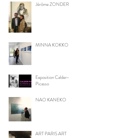
Jérôme ZONDER
MINNA KOKKO
Exposition Calder-
Picasso
NAO KANEKO
ART PARIS ART