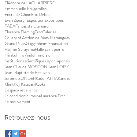
Eléonore de LACHARRIERE
Emmanuelle Brugerolles
Encre de Chine
Eric Defoer
Evan Ziporyn
Exposition
Expositions
FABA
Fantasista Utamaro
Florence Fleming
Frac
Galeries
Gallery of Artdon de Mary Hemingway
Grand Palais
Guggenheim Foundation
Hajime Sorayama
Halle saint pierre
Hiraku
Hiro Ando
Immersion
Institutions scientifiques
Japon
Japonais
Jean CLaude MOSCONI
Jean LOISY
Jean-Baptiste de Beauvais
Jérôme ZONDER
Kader ATTIA
Kaneko
Klimt
Koji Kasatani
Kupka
L'espace est silence
La condition humaine
Laurence Prat
Le mouvement
Retrouvez-nous