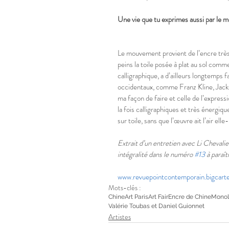
Une vie que tu exprimes aussi par le
Le mouvement provient de l’encre très l
peins la toile posée à plat au sol comme 
calligraphique, a d’ailleurs longtemps
occidentaux, comme Franz Kline, Jacks
ma façon de faire et celle de l’express
la fois calligraphiques et très énerg
sur toile, sans que l’œuvre ait l’air el
Extrait d’un entretien avec Li Chevalie
intégralité dans le numéro 
#13
 à paraî
www.revuepointcontemporain.bigcart
Mots-clés :
Chine
Art Paris
Art Fair
Encre de Chine
Monol
Valérie Toubas et Daniel Guionnet
Artistes