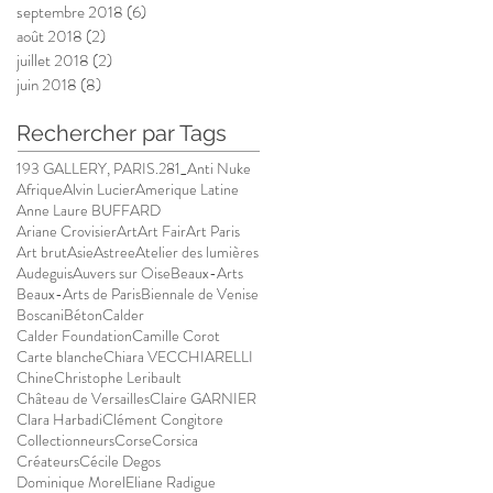
septembre 2018
(6)
6 posts
août 2018
(2)
2 posts
juillet 2018
(2)
2 posts
juin 2018
(8)
8 posts
Rechercher par Tags
193 GALLERY, PARIS.
281_Anti Nuke
Afrique
Alvin Lucier
Amerique Latine
Anne Laure BUFFARD
Ariane Crovisier
Art
Art Fair
Art Paris
Art brut
Asie
Astree
Atelier des lumières
Audeguis
Auvers sur Oise
Beaux-Arts
Beaux-Arts de Paris
Biennale de Venise
Boscani
Béton
Calder
Calder Foundation
Camille Corot
Carte blanche
Chiara VECCHIARELLI
Chine
Christophe Leribault
Château de Versailles
Claire GARNIER
Clara Harbadi
Clément Congitore
Collectionneurs
Corse
Corsica
Créateurs
Cécile Degos
Dominique Morel
Eliane Radigue