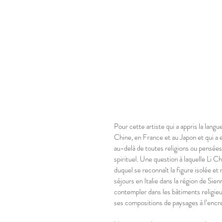
Pour cette artiste qui a appris la langu
Chine, en France et au Japon et qui a en
au-delà de toutes religions ou pensées 
spirituel. Une question à laquelle Li C
duquel se reconnaît la figure isolée et
séjours en Italie dans la région de Sien
contempler dans les bâtiments religieu
ses compositions de paysages à l’encr