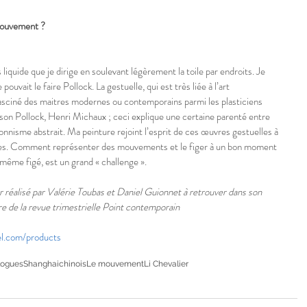
 mouvement ?
iquide que je dirige en soulevant légèrement la toile par endroits. Je 
pouvait le faire Pollock. La gestuelle, qui est très liée à l’art 
 fasciné des maitres modernes ou contemporains parmi les plasticiens 
on Pollock, Henri Michaux ; ceci explique une certaine parenté entre 
ionnisme abstrait. Ma peinture rejoint l’esprit de ces œuvres gestuelles à 
iques. Comment représenter des mouvements et le figer à un bon moment 
le-même figé, est un grand « challenge ».
r réalisé par Valérie Toubas et Daniel Guionnet à retrouver dans son 
tre de la revue trimestrielle Point contemporain 
el.com/products
ogues
Shanghai
chinois
Le mouvement
Li Chevalier