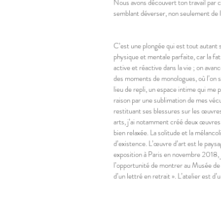
Nous avons découvert ton travail par c
semblant déverser, non seulement de 
C’est une plongée qui est tout autant s
physique et mentale parfaite, car la f
active et réactive dans la vie ; on avanc
des moments de monologues, où l’on se c
lieu de repli, un espace intime qui me 
raison par une sublimation de mes vécus d
restituant ses blessures sur les œuvre
arts, j’ai notamment créé deux œuvres : 
bien relaxée. La solitude et la mélancol
d’existence. L’œuvre d’art est le paysa
exposition à Paris en novembre 2018, j’a
l’opportunité de montrer au Musée de S
d’un lettré en retrait ». L’atelier est d