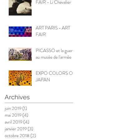
FAIR - Li Chevalier
ART PARIS - ART
FAIR
PICASSO et la guerre
au musée de l'armée
EXPO COLORS OF
JAPAN
Archives
juin 2019
(1)
1 post
mai 2019
(4)
4 posts
avril 2019
(4)
4 posts
janvier 2019
(3)
3 posts
octobre 2018
(2)
2 posts