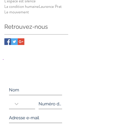
L'espace est silence
La condition humaine
Laurence Prat
Le mouvement
Retrouvez-nous
Inscrivez-vous à notre
liste de diffusion
Ne manquez aucune actualité