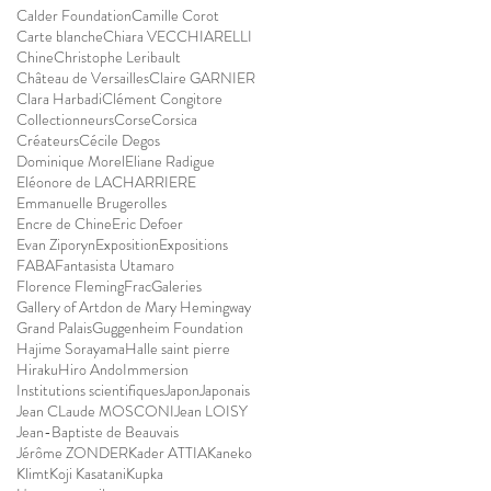
Calder Foundation
Camille Corot
Carte blanche
Chiara VECCHIARELLI
Chine
Christophe Leribault
Château de Versailles
Claire GARNIER
Clara Harbadi
Clément Congitore
Collectionneurs
Corse
Corsica
Créateurs
Cécile Degos
Dominique Morel
Eliane Radigue
Eléonore de LACHARRIERE
Emmanuelle Brugerolles
Encre de Chine
Eric Defoer
Evan Ziporyn
Exposition
Expositions
FABA
Fantasista Utamaro
Florence Fleming
Frac
Galeries
Gallery of Artdon de Mary Hemingway
Grand Palais
Guggenheim Foundation
Hajime Sorayama
Halle saint pierre
Hiraku
Hiro Ando
Immersion
Institutions scientifiques
Japon
Japonais
Jean CLaude MOSCONI
Jean LOISY
Jean-Baptiste de Beauvais
Jérôme ZONDER
Kader ATTIA
Kaneko
Klimt
Koji Kasatani
Kupka