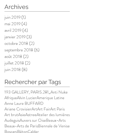
Archives
juin 2019
(1)
1 post
mai 2019
(4)
4 posts
avril 2019
(4)
4 posts
janvier 2019
(3)
3 posts
octobre 2018
(2)
2 posts
septembre 2018
(6)
6 posts
août 2018
(2)
2 posts
juillet 2018
(2)
2 posts
juin 2018
(8)
8 posts
Rechercher par Tags
193 GALLERY, PARIS.
281_Anti Nuke
,
Afrique
Alvin Lucier
Amerique Latine
Anne Laure BUFFARD
Ariane Crovisier
Art
Art Fair
Art Paris
Art brut
Asie
Astree
Atelier des lumières
Audeguis
Auvers sur Oise
Beaux-Arts
Beaux-Arts de Paris
Biennale de Venise
Boscani
Béton
Calder