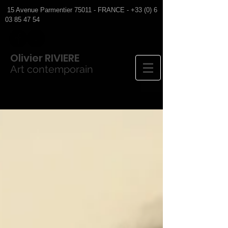
15 Avenue Parmentier 75011 - FRANCE -
+33 (0) 6
03 85 47 54
Olivier
RIVIERE
Art contemporain