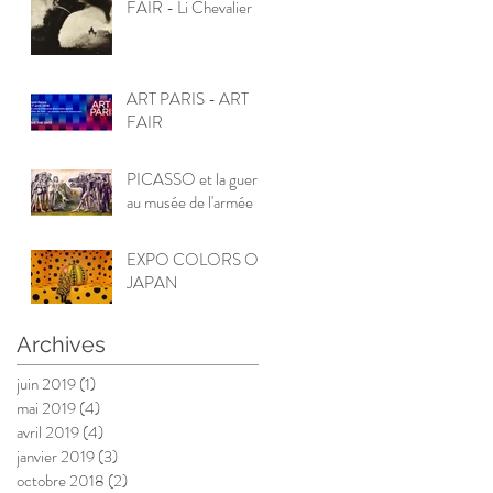
FAIR - Li Chevalier
ART PARIS - ART
FAIR
PICASSO et la guerre
au musée de l'armée
EXPO COLORS OF
JAPAN
Archives
juin 2019
(1)
1 post
mai 2019
(4)
4 posts
avril 2019
(4)
4 posts
janvier 2019
(3)
3 posts
octobre 2018
(2)
2 posts