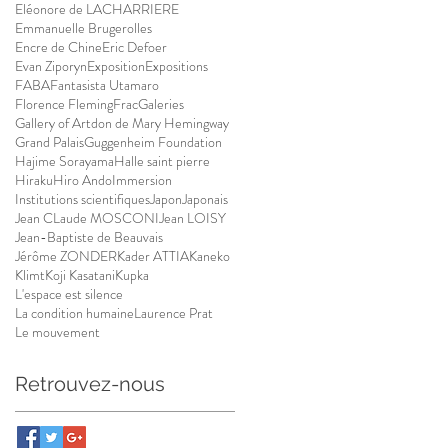
Eléonore de LACHARRIERE
Emmanuelle Brugerolles
Encre de Chine
Eric Defoer
Evan Ziporyn
Exposition
Expositions
FABA
Fantasista Utamaro
Florence Fleming
Frac
Galeries
Gallery of Artdon de Mary Hemingway
Grand Palais
Guggenheim Foundation
Hajime Sorayama
Halle saint pierre
Hiraku
Hiro Ando
Immersion
Institutions scientifiques
Japon
Japonais
Jean CLaude MOSCONI
Jean LOISY
Jean-Baptiste de Beauvais
Jérôme ZONDER
Kader ATTIA
Kaneko
Klimt
Koji Kasatani
Kupka
L'espace est silence
La condition humaine
Laurence Prat
Le mouvement
Retrouvez-nous