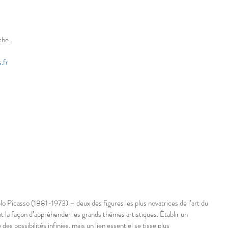
che.
.fr
 Picasso (1881-1973) – deux des figures les plus novatrices de l’art du 
 la façon d’appréhender les grands thèmes artistiques. Établir un 
des possibilités infinies, mais un lien essentiel se tisse plus 