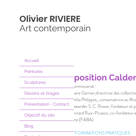
Olivier
RIVIERE
Art contemporain
Accueil
Peintures
Exposition Calde
Sculptures
Commissariat :
Claire Garnier,directrice des collecti
Dessins et tirages
Emilia Philippot,, conservatrice au Mu
Présentation - Contact
Alexander S. C. Rower, fondateur et p
Bernard Ruiz-Picasso, co-fondateur e
Objectif du site
Arte (FABA)
Blog
INFORMATIONS PRATIQUES