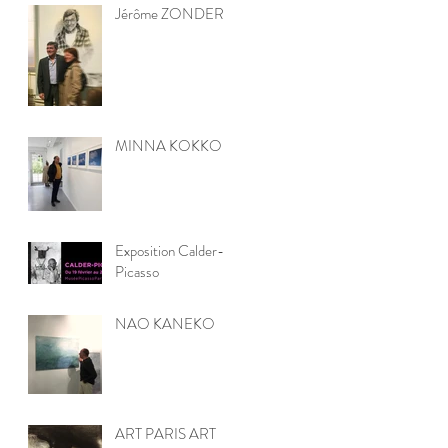
Jérôme ZONDER
MINNA KOKKO
Exposition Calder-
Picasso
NAO KANEKO
ART PARIS ART