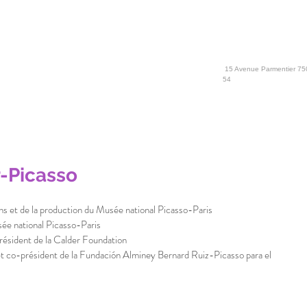
15 Avenue Parmentier 750
54
r-Picasso
ons et de la production du Musée national Picasso-Paris
sée national Picasso-Paris
résident de la Calder Foundation
t co-président de la Fundación Alminey Bernard Ruiz-Picasso para el 