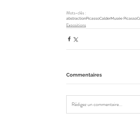
Mots-clés :
abstraction
Picasso
Calder
Musée Picasso
C
Expositions
Commentaires
Rédigez un commentaire...