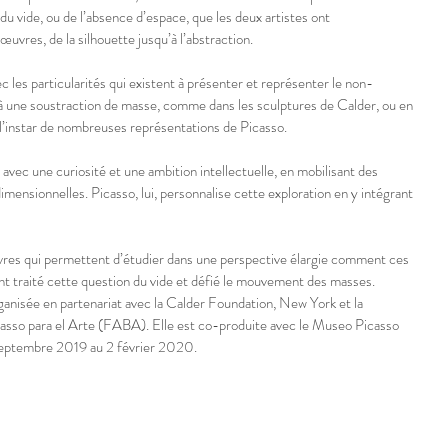
du vide, ou de l’absence d’espace, que les deux artistes ont 
uvres, de la silhouette jusqu’à l’abstraction.
 les particularités qui existent à présenter et représenter le non-
à une soustraction de masse, comme dans les sculptures de Calder, ou en 
 l’instar de nombreuses représentations de Picasso.
avec une curiosité et une ambition intellectuelle, en mobilisant des 
dimensionnelles. Picasso, lui, personnalise cette exploration en y intégrant 
res qui permettent d’étudier dans une perspective élargie comment ces 
ont traité cette question du vide et défié le mouvement des masses.
ganisée en partenariat avec la Calder Foundation, New York et la 
sso para el Arte (FABA). Elle est co-produite avec le Museo Picasso 
septembre 2019 au 2 février 2020.