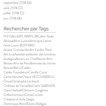
septembre 2018
(6)
6 posts
août 2018
(2)
2 posts
juillet 2018
(2)
2 posts
juin 2018
(8)
8 posts
Rechercher par Tags
193 GALLERY, PARIS.
281_Anti Nuke
Afrique
Alvin Lucier
Amerique Latine
Anne Laure BUFFARD
Ariane Crovisier
Art
Art Fair
Art Paris
Art brut
Asie
Astree
Atelier des lumières
Audeguis
Auvers sur Oise
Beaux-Arts
Beaux-Arts de Paris
Biennale de Venise
Boscani
Béton
Calder
Calder Foundation
Camille Corot
Carte blanche
Chiara VECCHIARELLI
Chine
Christophe Leribault
Château de Versailles
Claire GARNIER
Clara Harbadi
Clément Congitore
Collectionneurs
Corse
Corsica
Créateurs
Cécile Degos
Dominique Morel
Eliane Radigue