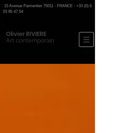
15 Avenue Parmentier 75011 - FRANCE -
+33 (0) 6
03 85 47 54
Olivier
RIVIERE
Art contemporain