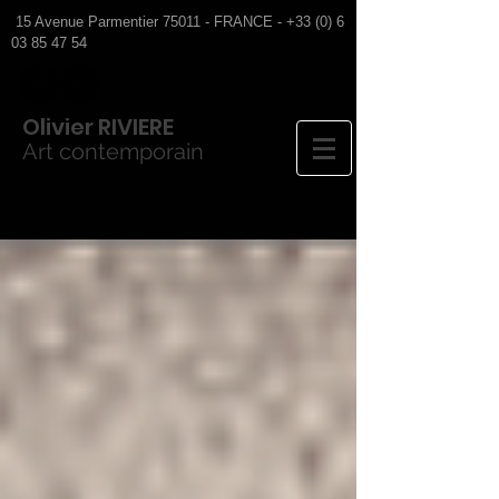
15 Avenue Parmentier 75011 - FRANCE -
+33 (0) 6
03 85 47 54
Olivier
RIVIERE
Art contemporain