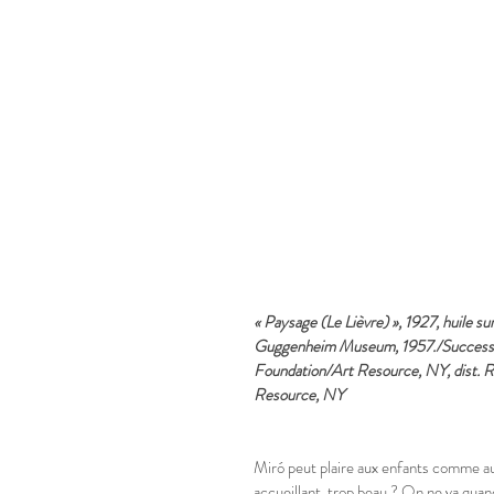
« Paysage (Le Lièvre) », 1927, huile s
Guggenheim Museum, 1957./Successi
Foundation/Art Resource, NY, dist.
Resource, NY
Miró peut plaire aux enfants comme aux
accueillant, trop beau ? On ne va quand