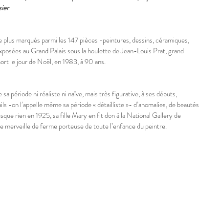
ier
 plus marqués parmi les 147 pièces -peintures, dessins, céramiques, 
posées au Grand Palais sous la houlette de Jean-Louis Prat, grand 
mort le jour de Noël, en 1983, à 90 ans.
période ni réaliste ni naïve, mais très figurative, à ses débuts, 
ils -on l’appelle même sa période « détailliste »- d’anomalies, de beautés 
ue rien en 1925, sa fille Mary en fit don à la National Gallery de 
merveille de ferme porteuse de toute l’enfance du peintre.