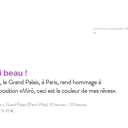
15 Avenue Parmentier 750
54
i beau !
, le Grand Palais, à Paris, rend hommage à 
xposition «Miró, ceci est la couleur de mes rêves».
s », Grand Palais (Paris VIIIe), 10 heures - 20 heures,
 11-15 €.