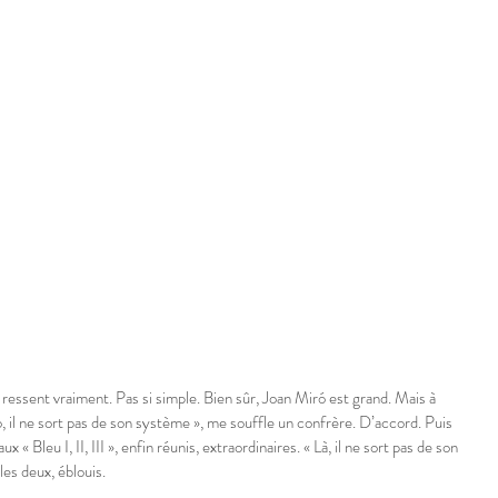
n ressent vraiment. Pas si simple. Bien sûr, Joan Miró est grand. Mais à 
, il ne sort pas de son système », me souffle un confrère. D’accord. Puis 
 Bleu I, II, III », enfin réunis, extraordinaires. « Là, il ne sort pas de son 
es deux, éblouis.