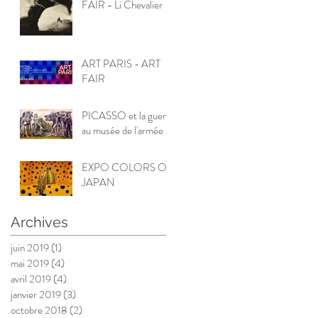
FAIR - Li Chevalier
ART PARIS - ART
FAIR
PICASSO et la guerre
au musée de l'armée
EXPO COLORS OF
JAPAN
Archives
juin 2019
(1)
1 post
mai 2019
(4)
4 posts
avril 2019
(4)
4 posts
janvier 2019
(3)
3 posts
octobre 2018
(2)
2 posts