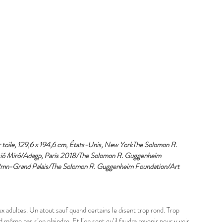
ur toile, 129,6 x 194,6 cm, États-Unis, New YorkThe Solomon R. 
ó Miró/Adagp, Paris 2018/The Solomon R. Guggenheim 
 Rmn-Grand Palais/The Solomon R. Guggenheim Foundation/Art 
 adultes. Un atout sauf quand certains le disent trop rond. Trop 
 même pas s’en plaindre. Et l’on sent qu’il faudra revenir pour y voir 