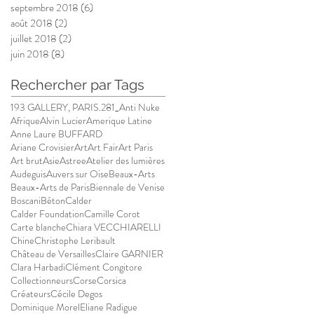
septembre 2018
(6)
6 posts
août 2018
(2)
2 posts
juillet 2018
(2)
2 posts
juin 2018
(8)
8 posts
Rechercher par Tags
193 GALLERY, PARIS.
281_Anti Nuke
Afrique
Alvin Lucier
Amerique Latine
Anne Laure BUFFARD
Ariane Crovisier
Art
Art Fair
Art Paris
Art brut
Asie
Astree
Atelier des lumières
Audeguis
Auvers sur Oise
Beaux-Arts
Beaux-Arts de Paris
Biennale de Venise
Boscani
Béton
Calder
Calder Foundation
Camille Corot
Carte blanche
Chiara VECCHIARELLI
Chine
Christophe Leribault
Château de Versailles
Claire GARNIER
Clara Harbadi
Clément Congitore
Collectionneurs
Corse
Corsica
Créateurs
Cécile Degos
Dominique Morel
Eliane Radigue