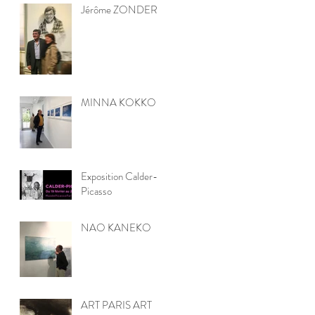
Jérôme ZONDER
MINNA KOKKO
Exposition Calder-
Picasso
NAO KANEKO
ART PARIS ART