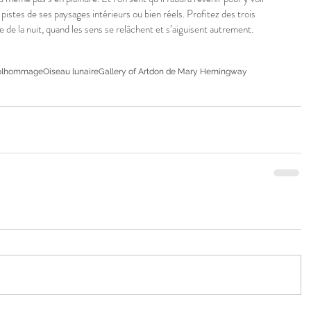
s pistes de ses paysages intérieurs ou bien réels. Profitez des trois 
e de la nuit, quand les sens se relâchent et s’aiguisent autrement.
l
hommage
Oiseau lunaire
Gallery of Artdon de Mary Hemingway