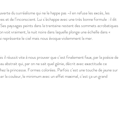
erte du surréalisme qui ne le happe pas -il en refuse les excès, les 
es et de l’inconscient. Lui s’échappe avec une très bonne formule : il dit 
nt. Ses paysages peints dans la trentaine restent des sommets acrobatiques 
’on voit vraiment, la nuit noire dans laquelle plonge une échelle dans « 
qui représente le ciel mais nous évoque violemment la mer.
is il réussit vite à nous prouver que c’est finalement faux, par la poésie de 
au abstrait qui, par on ne sait quel génie, décrit avec exactitude ce 
chez la princesse. Formes colorées. Parfois c’est une touche de jaune sur 
ser la couleur, le minimum avec un effet maximal, c’est ça un grand 