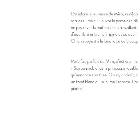
On adore la jeunesse de Miro, sa découv
astuces- mais lui ouvre la porte des rêv
ne pas rêver la nuit, mais en travailla
d’équilibre entre l’onirisme et ce que l
Chien aboyant à la lune », ou ce bleu 
Miró fait parfois du Miró, c’est vrai, ma
« Soirée snob chez la princesse », table
qu’annonce son titre. On s’y croirait, 
un fond blanc qui sublime l’espace. Po
peintre.