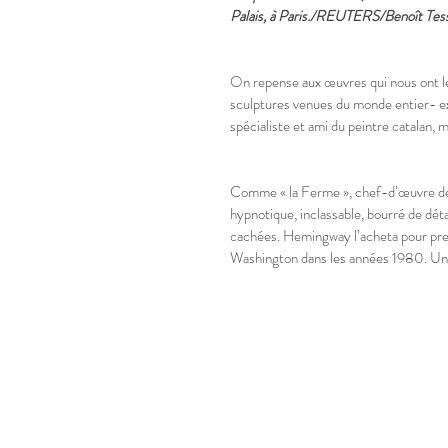
Palais, à Paris./REUTERS/Benoît Tess
On repense aux œuvres qui nous ont le
sculptures venues du monde entier- ex
spécialiste et ami du peintre catalan, 
Comme « la Ferme », chef-d’œuvre de sa 
hypnotique, inclassable, bourré de déta
cachées. Hemingway l’acheta pour presq
Washington dans les années 1980. Une 