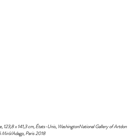
ile, 123,8 x 141,3 cm, États-Unis, WashingtonNational Gallery of Artdon 
 Miró/Adagp, Paris 2018