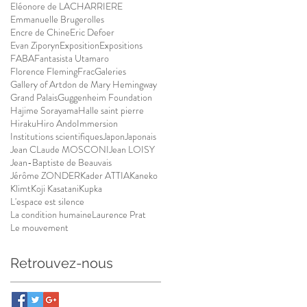
Eléonore de LACHARRIERE
Emmanuelle Brugerolles
Encre de Chine
Eric Defoer
Evan Ziporyn
Exposition
Expositions
FABA
Fantasista Utamaro
Florence Fleming
Frac
Galeries
Gallery of Artdon de Mary Hemingway
Grand Palais
Guggenheim Foundation
Hajime Sorayama
Halle saint pierre
Hiraku
Hiro Ando
Immersion
Institutions scientifiques
Japon
Japonais
Jean CLaude MOSCONI
Jean LOISY
Jean-Baptiste de Beauvais
Jérôme ZONDER
Kader ATTIA
Kaneko
Klimt
Koji Kasatani
Kupka
L'espace est silence
La condition humaine
Laurence Prat
Le mouvement
Retrouvez-nous