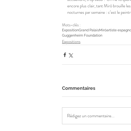
encore plus clair, tant Miró brouille le
nocturnes par semaine : c’est le peintr
Mots-clés :
Exposition
Grand Palais
Miró
artiste espagno
Guggenheim Foundation
Expositions
Commentaires
Rédigez un commentaire...